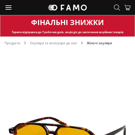
ФІНАЛЬНІ ЗНИЖКИ
Термін відправки
до 7 робочих днів, акція діє до закінчення акційних товарів
Продукти
Окуляри та аксесуари до них
Жіночі окуляри