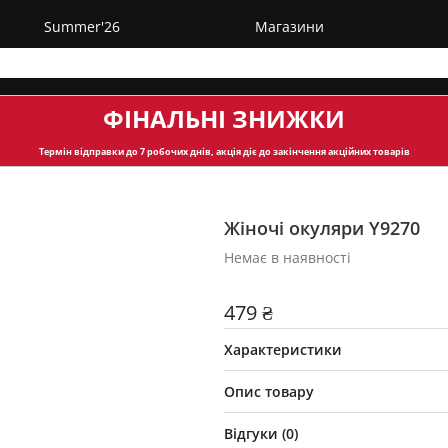
Summer'26
Магазини
ФІНАЛЬНІ ЗНИЖКИ
Термін відправки
до 7 робочих днів, акція діє до закінчення акційних товарів
Жіночі окуляри Y9270
Немає в наявності
479 ₴
Характеристики
Опис товару
Відгуки (
0
)