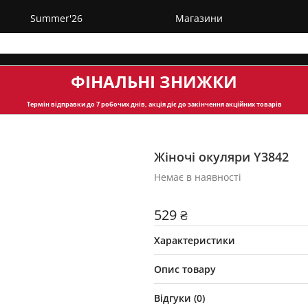
Summer'26
Магазини
ФІНАЛЬНІ ЗНИЖКИ
Термін відправки
до 7 робочих днів, акція діє до закінчення акційних товарів
Жіночі окуляри Y3842
Немає в наявності
529 ₴
Характеристики
Опис товару
Відгуки (
0
)