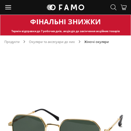
ФІНАЛЬНІ ЗНИЖКИ
Термін відправки
до 7 робочих днів, акція діє до закінчення акційних товарів
Продукти
Окуляри та аксесуари до них
Жіночі окуляри