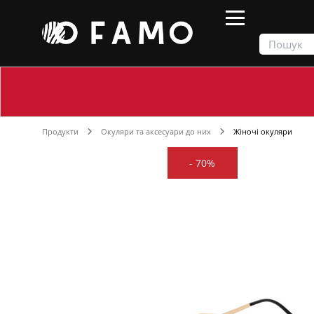
Продукти
Окуляри та аксесуари до них
Жіночі окуляри
-
70%