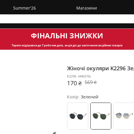
Summer'26
Магазини
ФІНАЛЬНІ ЗНИЖКИ
Термін відправки
до 7 робочих днів, акція діє до закінчення акційних товарів
Жіночі окуляри K2296
Зе
K2296
(
446576
)
170 ₴
569 ₴
Колір:
Зелений