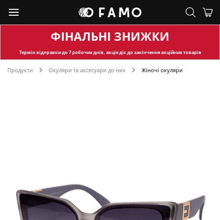
ФІНАЛЬНІ ЗНИЖКИ
Термін відправки
до 7 робочих днів, акція діє до закінчення акційних товарів
Продукти
Окуляри та аксесуари до них
Жіночі окуляри