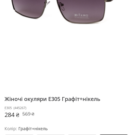
Жіночі окуляри E305
Графіт+нікель
E305
(
445267
)
284 ₴
569 ₴
Колір:
Графіт+нікель