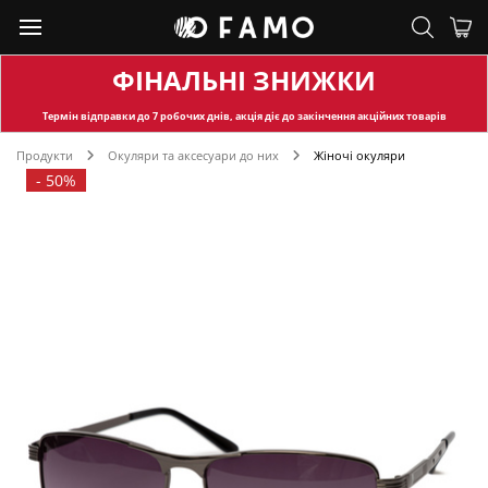
ФІНАЛЬНІ ЗНИЖКИ
Термін відправки
до 7 робочих днів, акція діє до закінчення акційних товарів
Продукти
Окуляри та аксесуари до них
Жіночі окуляри
-
50%