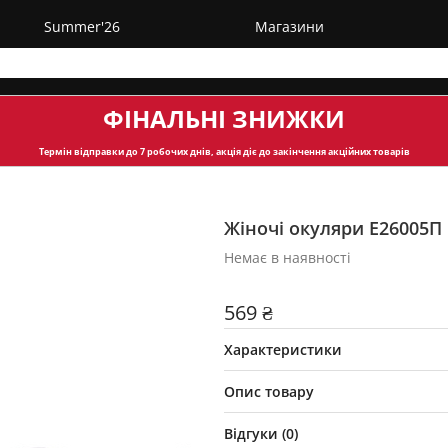
Summer'26
Магазини
ФІНАЛЬНІ ЗНИЖКИ
Термін відправки
до 7 робочих днів, акція діє до закінчення акційних товарів
Жіночі окуляри E26005П
Немає в наявності
569 ₴
Характеристики
Опис товару
Відгуки (
0
)