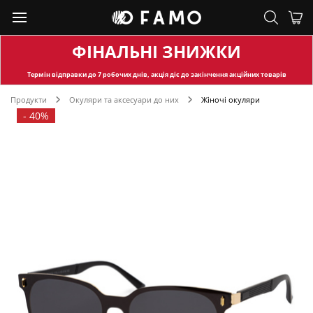
ФІНАЛЬНІ ЗНИЖКИ
Термін відправки
до 7 робочих днів, акція діє до закінчення акційних товарів
Продукти
Окуляри та аксесуари до них
Жіночі окуляри
-
40%