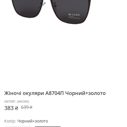
Жіночі окуляри А8704П
Чорний+золото
А8704П
(
445345
)
383 ₴
639 ₴
Колір:
Чорний+золото