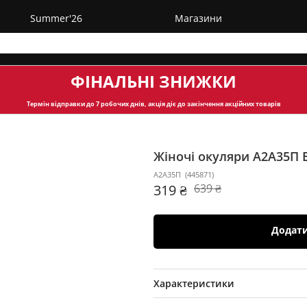
Summer'26
Магазини
ФІНАЛЬНІ ЗНИЖКИ
Термін відправки
до 7 робочих днів, акція діє до закінчення акційних товарів
Жіночі окуляри A2A35П
A2A35П
(
445871
)
319 ₴
639 ₴
Додат
Характеристики