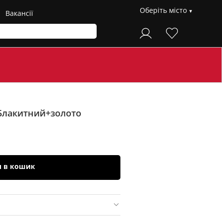
Оберіть місто
Вакансії
Блакитний+золото
и в кошик