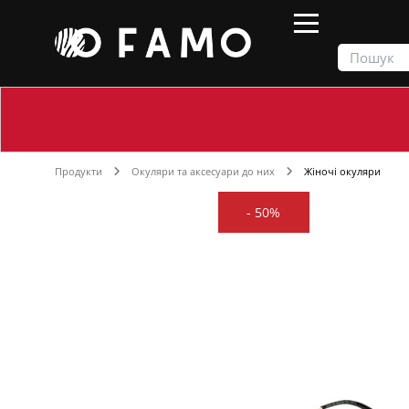
Продукти
Окуляри та аксесуари до них
Жіночі окуляри
-
50%