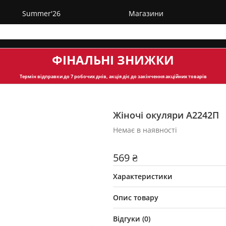
Summer'26
Магазини
ФІНАЛЬНІ ЗНИЖКИ
Термін відправки
до 7 робочих днів, акція діє до закінчення акційних товарів
Жіночі окуляри А2242П
Немає в наявності
569 ₴
Характеристики
Опис товару
Відгуки (
0
)