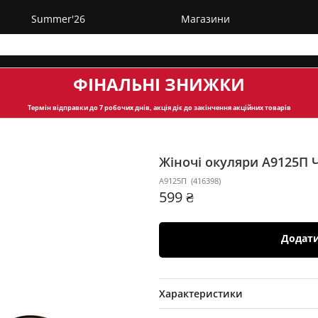
Summer'26
Магазини
ФІНАЛЬНІ ЗНИЖКИ
Термін відправки
до 7 робочих днів, акція діє до закінчення акційних товарів
Жіночі окуляри А9125П
А9125П
(
416398
)
599 ₴
Додат
Характеристики