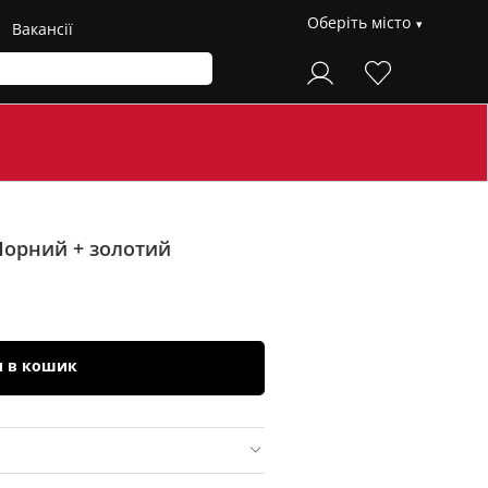
Оберіть місто
Вакансії
Чорний + золотий
и в кошик