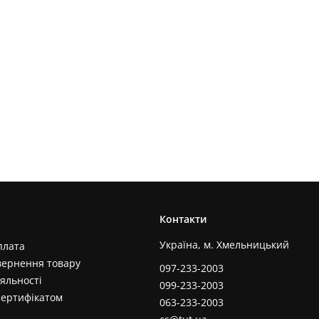
Контакти
Україна, м. Хмельницький
плата
вернення товару
097-233-2003
яльності
099-233-2003
сертифікатом
063-233-2003