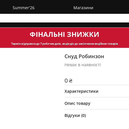
Summer'26
Магазини
ФІНАЛЬНІ ЗНИЖКИ
Термін відправки
до 7 робочих днів, акція діє до закінчення акційних товарів
Снуд Робинзон
Немає в наявності
0 ₴
Характеристики
Опис товару
Відгуки (
0
)