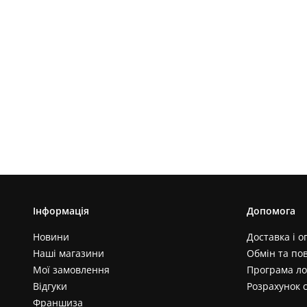
Інформація
Допомога
Новини
Доставка і о
Наші магазини
Обмін та по
Мої замовлення
Програма ло
Відгуки
Розрахунок 
Франшиза