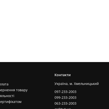
Контакти
Україна, м. Хмельницький
плата
вернення товару
097-233-2003
яльності
099-233-2003
сертифікатом
063-233-2003