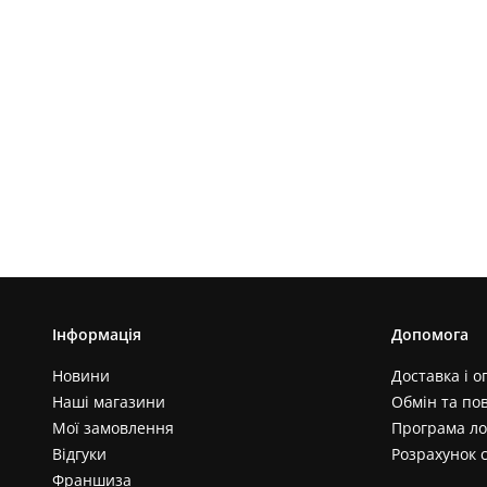
Інформація
Допомога
Новини
Доставка і о
Наші магазини
Обмін та по
Мої замовлення
Програма ло
Відгуки
Розрахунок 
Франшиза