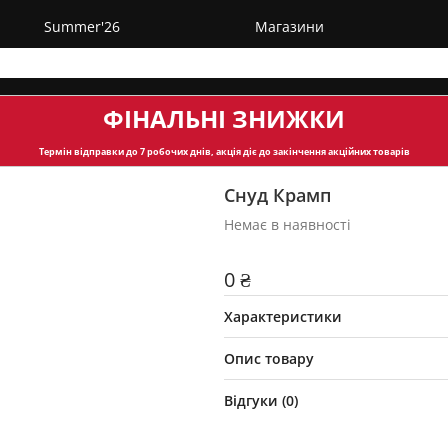
Summer'26
Магазини
ФІНАЛЬНІ ЗНИЖКИ
Термін відправки
до 7 робочих днів, акція діє до закінчення акційних товарів
Снуд Крамп
Немає в наявності
0 ₴
Характеристики
Опис товару
Відгуки (
0
)