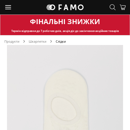
ФІНАЛЬНІ ЗНИЖКИ
Термін відправки
до 7 робочих днів, акція діє до закінчення акційних товарів
Продукти
Шкарпетки
Слідки