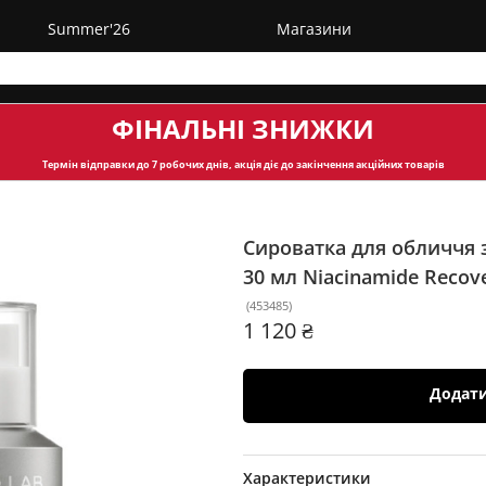
Summer'26
Магазини
ФІНАЛЬНІ ЗНИЖКИ
Термін відправки
до 7 робочих днів, акція діє до закінчення акційних товарів
Сироватка для обличчя 
30 мл
Niacinamide Recov
(
453485
)
1 120 ₴
Додат
Характеристики