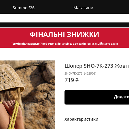
Summer'26
Магазини
ФІНАЛЬНІ ЗНИЖКИ
Термін відправки
до 7 робочих днів, акція діє до закінчення акційних товарів
Шопер SHO-7К-273
Жовт
SHO-7К-273
(
462908
)
719 ₴
Додат
Характеристики