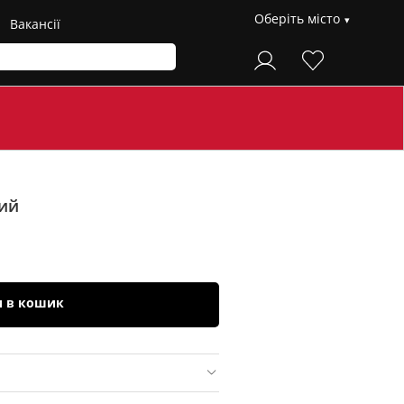
Оберіть місто
Вакансії
ий
и в кошик