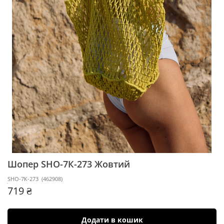
Шопер SHO-7К-273
Жовтий
SHO-7К-273
(
462908
)
719 ₴
Додати в кошик