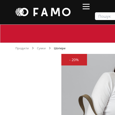
Продукти
Сумки
Шопери
-
20%