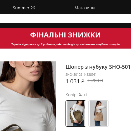
Summer'26
Магазини
ФІНАЛЬНІ ЗНИЖКИ
Термін відправки
до 7 робочих днів, акція діє до закінчення акційних товарів
Шопер з нубуку SHO-50
SHO-50102
(
452896
)
1 031 ₴
1 289 ₴
Колір:
Хакі