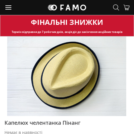
ФІНАЛЬНІ ЗНИЖКИ
Термін відправки
до 7 робочих днів, акція діє до закінчення акційних товарів
Капелюх челентанка Пінанг
Немає в наявності