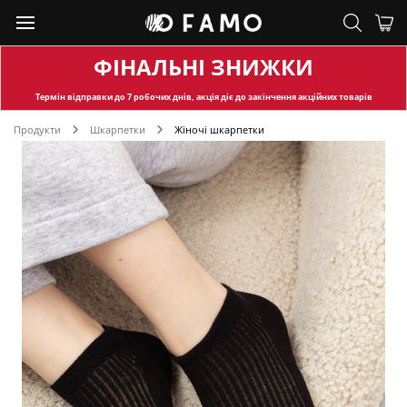
ФІНАЛЬНІ ЗНИЖКИ
Термін відправки
до 7 робочих днів, акція діє до закінчення акційних товарів
Продукти
Шкарпетки
Жіночі шкарпетки