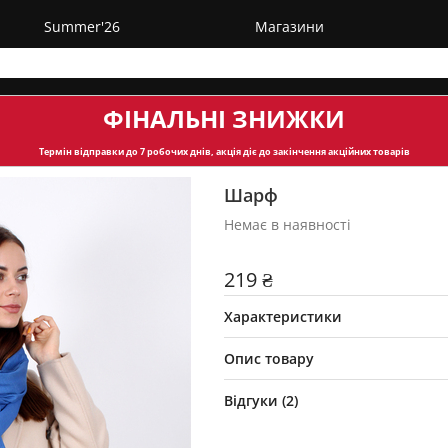
Summer'26
Магазини
ФІНАЛЬНІ ЗНИЖКИ
Термін відправки
до 7 робочих днів, акція діє до закінчення акційних товарів
Шарф
Немає в наявності
219 ₴
Характеристики
Опис товару
Відгуки (
2
)