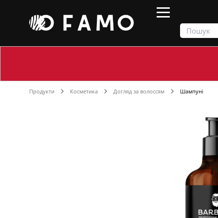
Продукти
Косметика
Догляд за волоссям
Шампуні