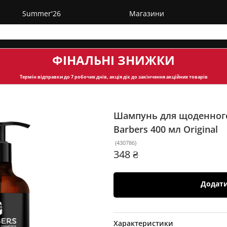
Summer'26
Магазини
ФІНАЛЬНІ ЗНИЖКИ
Термін відправки
до 7 робочих днів, акція діє до закінчення акційних товарів
Шампунь для щоденного
Barbers 400 мл
Original
(
430786
)
348 ₴
Додат
Характеристики