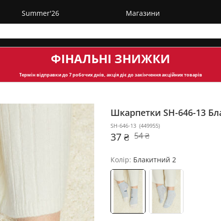
Summer'26
Магазини
ФІНАЛЬНІ ЗНИЖКИ
Термін відправки
до 7 робочих днів, акція діє до закінчення акційних товарів
Шкарпетки SH-646-13
Бл
SH-646-13
(
449955
)
37 ₴
54 ₴
Колір:
Блакитний 2