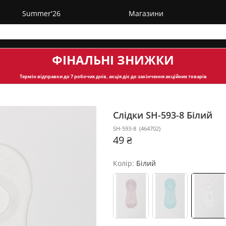
Summer'26
Магазини
ФІНАЛЬНІ ЗНИЖКИ
Термін відправки
до 7 робочих днів, акція діє до закінчення акційних товарів
Слідки SH-593-8
Білий
SH-593-8
(
464702
)
49 ₴
Колір:
Білий