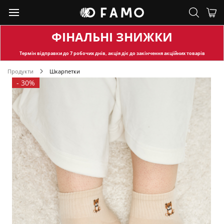
ФІНАЛЬНІ ЗНИЖКИ
Термін відправки
до 7 робочих днів, акція діє до закінчення акційних товарів
Продукти
Шкарпетки
-
30%