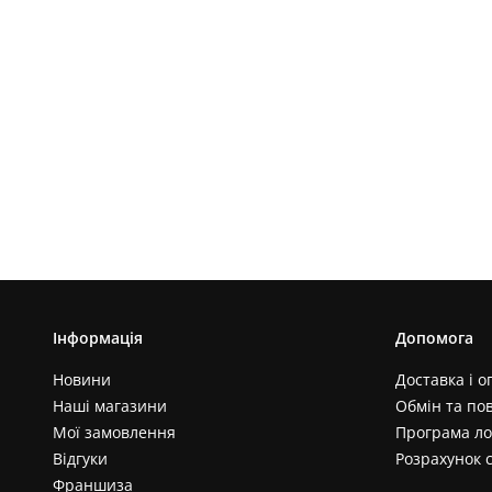
Інформація
Допомога
Новини
Доставка і о
Наші магазини
Обмін та по
Мої замовлення
Програма ло
Відгуки
Розрахунок 
Франшиза