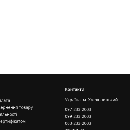
Контакти
Україна, м. Хмельницький
плата
вернення товару
097-233-2003
яльності
099-233-2003
сертифікатом
063-233-2003