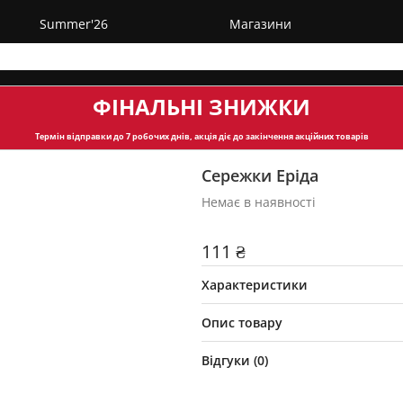
Summer'26
Магазини
ФІНАЛЬНІ ЗНИЖКИ
Термін відправки
до 7 робочих днів, акція діє до закінчення акційних товарів
Сережки Еріда
Немає в наявності
111 ₴
Характеристики
Опис товару
Відгуки (
0
)