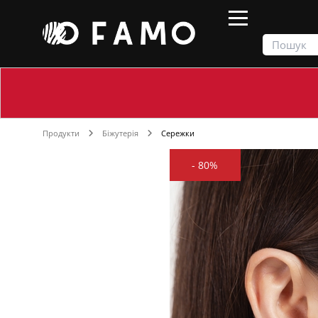
Продукти
Біжутерія
Сережки
-
80%