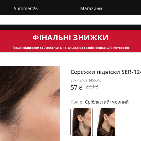
Summer'26
Магазини
ФІНАЛЬНІ ЗНИЖКИ
Термін відправки
до 7 робочих днів, акція діє до закінчення акційних товарів
Сережки підвіски SER-1
SER-12468
(
456046
)
57 ₴
289 ₴
Колір:
Сріблястий+чорний