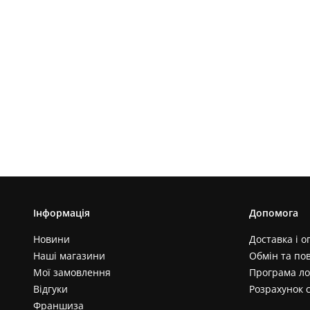
Інформація
Допомога
Новини
Доставка і о
Наші магазини
Обмін та по
Мої замовлення
Програма ло
Відгуки
Розрахунок 
Франшиза