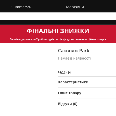
Summer'26
Магазини
ФІНАЛЬНІ ЗНИЖКИ
Термін відправки
до 7 робочих днів, акція діє до закінчення акційних товарів
Саквояж Park
Немає в наявності
940 ₴
Характеристики
Опис товару
Відгуки (
0
)