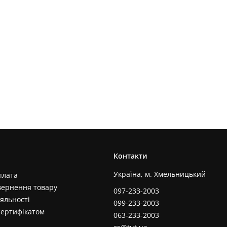
Контакти
Україна, м. Хмельницький
плата
вернення товару
097-233-2003
яльності
099-233-2003
сертифікатом
063-233-2003