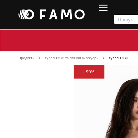
Продукти
Купальники та пляжні аксесуари
Купальники
-
90%