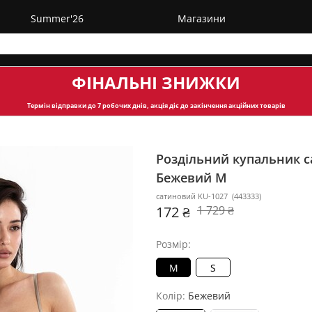
Summer'26
Магазини
ФІНАЛЬНІ ЗНИЖКИ
Термін відправки
до 7 робочих днів, акція діє до закінчення акційних товарів
Роздільний купальник с
Бежевий M
сатиновий KU-1027
(
443333
)
172 ₴
1 729 ₴
Розмір:
M
S
Колір:
Бежевий