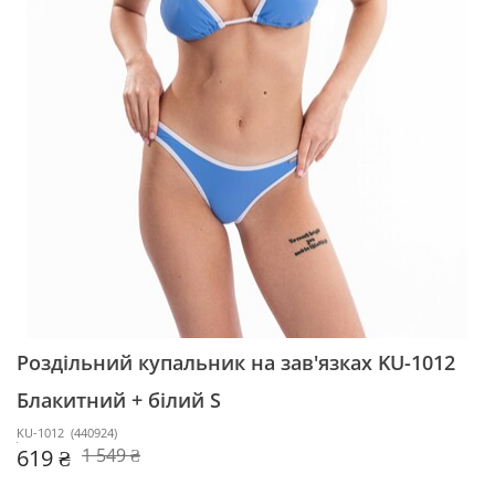
Роздільний купальник на зав'язках KU-1012
Блакитний + білий S
KU-1012
(
440924
)
619 ₴
1 549 ₴