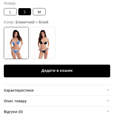
Розмір:
L
S
M
Колір:
Блакитний + білий
Додати в кошик
Характеристики
Опис товару
Відгуки (
0
)