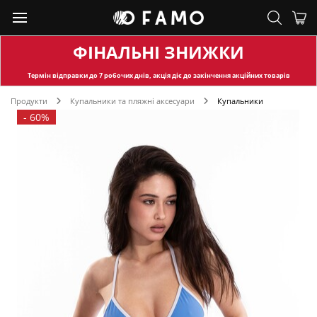
ФІНАЛЬНІ ЗНИЖКИ
Термін відправки
до 7 робочих днів, акція діє до закінчення акційних товарів
Продукти
Купальники та пляжні аксесуари
Купальники
-
60%