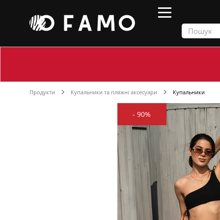
Продукти
Купальники та пляжні аксесуари
Купальники
-
90%