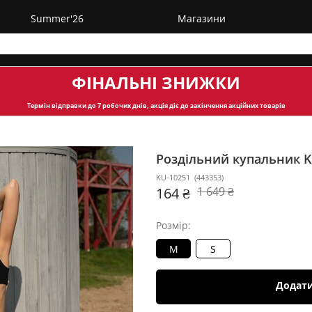
Summer'26
Магазини
ФІНАЛЬНІ ЗНИЖКИ
Термін відправки
до 7 робочих днів, акція діє до закінчення акційних товарів
Роздільний купальник 
KU-10251
(
443353
)
164 ₴
1 649 ₴
Розмір:
M
S
Додат