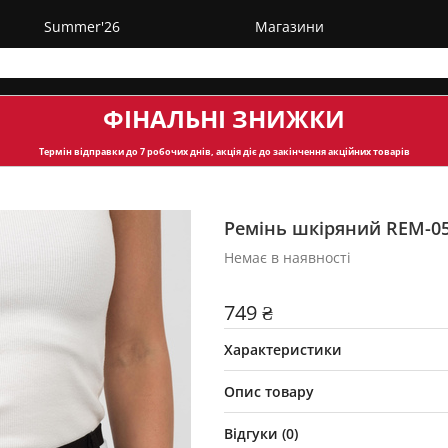
Summer'26
Магазини
ФІНАЛЬНІ ЗНИЖКИ
Термін відправки
до 7 робочих днів, акція діє до закінчення акційних товарів
Ремінь шкіряний REM-0
Немає в наявності
749 ₴
Характеристики
Опис товару
Відгуки (
0
)