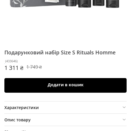
Подарунковий набір Size S Rituals
Homme
(
433646
)
1 311 ₴
1 749 ₴
Додати в кошик
Характеристики
Опис товару