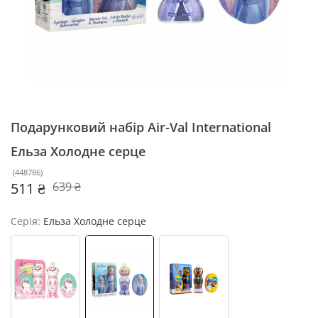
Подарунковий набір Air-Val International
Ельза Холодне серце
(
448786
)
511 ₴
639 ₴
Серія:
Ельза Холодне серце