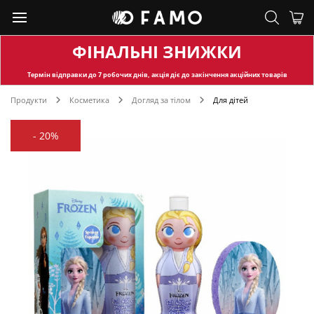
ФІНАЛЬНІ ЗНИЖКИ
Термін відправки
до 7 робочих днів, акція діє до закінчення акційних товарів
Продукти
Косметика
Догляд за тілом
Для дітей
-
20%