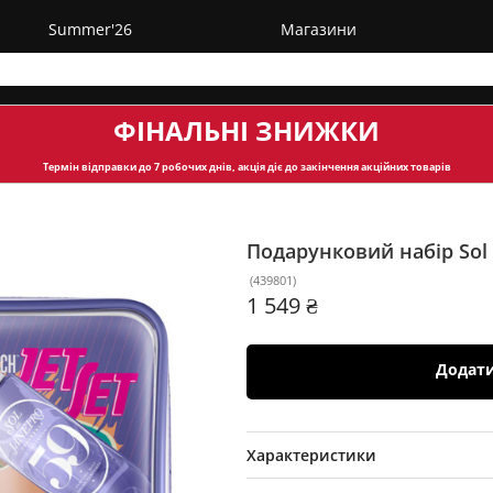
Summer'26
Магазини
ФІНАЛЬНІ ЗНИЖКИ
Термін відправки
до 7 робочих днів, акція діє до закінчення акційних товарів
Подарунковий набір Sol 
(
439801
)
1 549 ₴
Додат
Характеристики