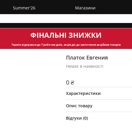
Summer'26
Магазини
ФІНАЛЬНІ ЗНИЖКИ
Термін відправки
до 7 робочих днів, акція діє до закінчення акційних товарів
Платок Евгения
Немає в наявності
0 ₴
Характеристики
Опис товару
Відгуки (
0
)