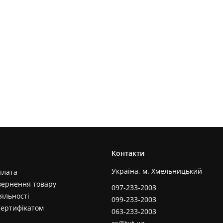
Контакти
Україна, м. Хмельницький
плата
вернення товару
097-233-2003
яльності
099-233-2003
сертифікатом
063-233-2003