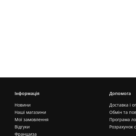
Інформація
Допомога
Новини
Доставка і о
Наші магазини
Обмін та по
Мої замовлення
Програма ло
Відгуки
Розрахунок 
Франшиза