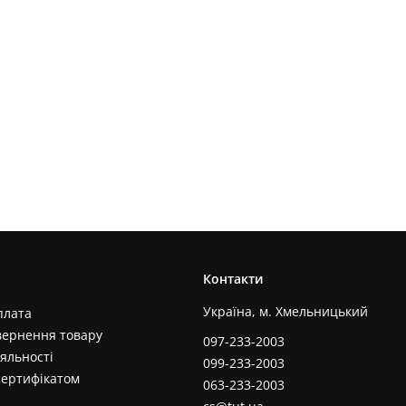
Контакти
Україна, м. Хмельницький
плата
вернення товару
097-233-2003
яльності
099-233-2003
сертифікатом
063-233-2003