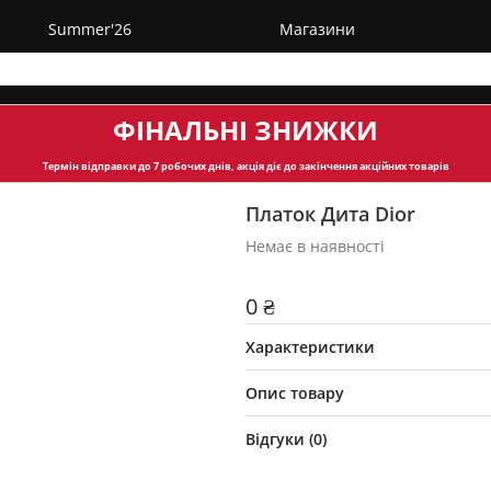
Summer'26
Магазини
ФІНАЛЬНІ ЗНИЖКИ
Термін відправки
до 7 робочих днів, акція діє до закінчення акційних товарів
Платок Дита Dior
Немає в наявності
0 ₴
Характеристики
Опис товару
Відгуки (
0
)