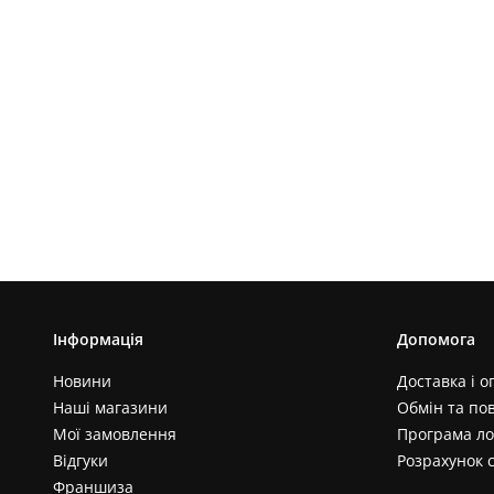
Інформація
Допомога
Новини
Доставка і о
Наші магазини
Обмін та по
Мої замовлення
Програма ло
Відгуки
Розрахунок 
Франшиза