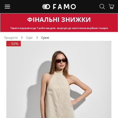
ФІНАЛЬНІ ЗНИЖКИ
Термін відправки
до 7 робочих днів, акція діє до закінчення акційних товарів
Продукти
Одяг
Сукні
-
50%