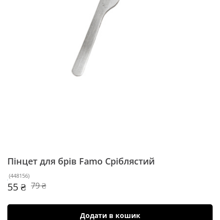
Пінцет для брів Famo
Сріблястий
(
448156
)
55 ₴
79 ₴
Додати в кошик