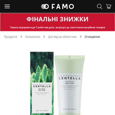
ФІНАЛЬНІ ЗНИЖКИ
Термін відправки
до 7 робочих днів, акція діє до закінчення акційних товарів
Продукти
Косметика
Догляд за обличчям
Очищення