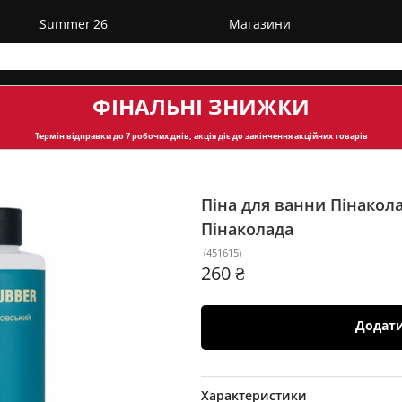
Summer'26
Магазини
ФІНАЛЬНІ ЗНИЖКИ
Термін відправки
до 7 робочих днів, акція діє до закінчення акційних товарів
Піна для ванни Пінакол
Пінаколада
(
451615
)
260 ₴
Додат
Характеристики