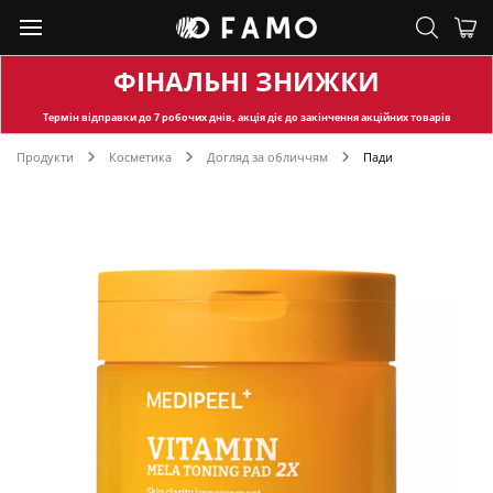
ФІНАЛЬНІ ЗНИЖКИ
Термін відправки
до 7 робочих днів, акція діє до закінчення акційних товарів
Продукти
Косметика
Догляд за обличчям
Пади