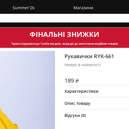
Summer'26
Магазини
ФІНАЛЬНІ ЗНИЖКИ
Термін відправки
до 7 робочих днів, акція діє до закінчення акційних товарів
Рукавички RYK-661
Немає в наявності
189 ₴
Характеристики
Опис товару
Відгуки (
0
)