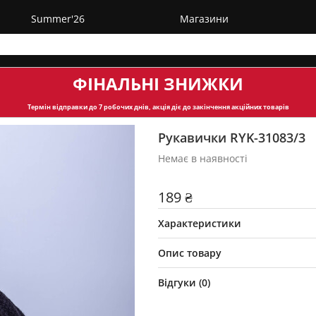
Summer'26
Магазини
ФІНАЛЬНІ ЗНИЖКИ
Термін відправки
до 7 робочих днів, акція діє до закінчення акційних товарів
Рукавички RYK-31083/3
Немає в наявності
189 ₴
Характеристики
Опис товару
Відгуки (
0
)