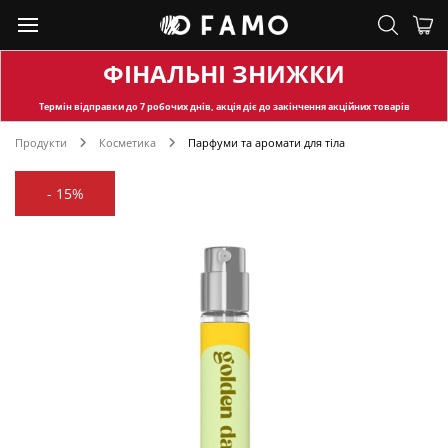
ФІНАЛЬНІ ЗНИЖКИ
Термін відправки
до 7 робочих днів, акція діє до закінчення акційних товарів
Продукти
Косметика
Парфуми та аромати для тіла
-
15%