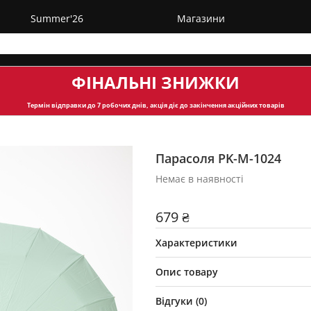
Summer'26
Магазини
ФІНАЛЬНІ ЗНИЖКИ
Термін відправки
до 7 робочих днів, акція діє до закінчення акційних товарів
Парасоля PK-М-1024
Немає в наявності
679 ₴
Характеристики
Опис товару
Відгуки (
0
)