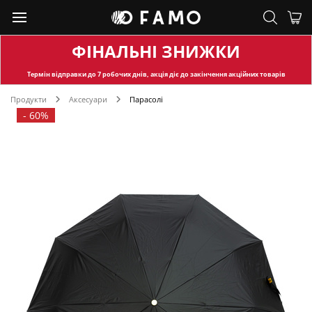
ФІНАЛЬНІ ЗНИЖКИ
Термін відправки
до 7 робочих днів, акція діє до закінчення акційних товарів
Продукти
Аксесуари
Парасолі
-
60%