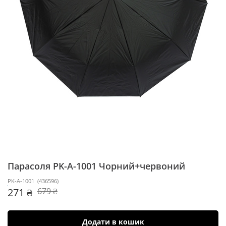
Парасоля PK-A-1001
Чорний+червоний
PK-A-1001
(
436596
)
271 ₴
679 ₴
Додати в кошик