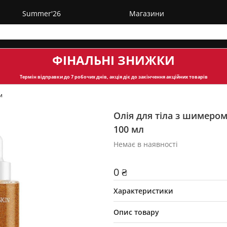
Summer'26
Магазини
ФІНАЛЬНІ ЗНИЖКИ
Термін відправки
до 7 робочих днів, акція діє до закінчення акційних товарів
и
Олія для тіла з шимером 
100 мл
Немає в наявності
0 ₴
Характеристики
Опис товару