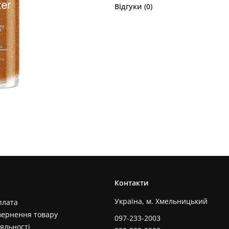
Відгуки (
0
)
Контакти
Україна, м. Хмельницький
плата
вернення товару
097-233-2003
яльності