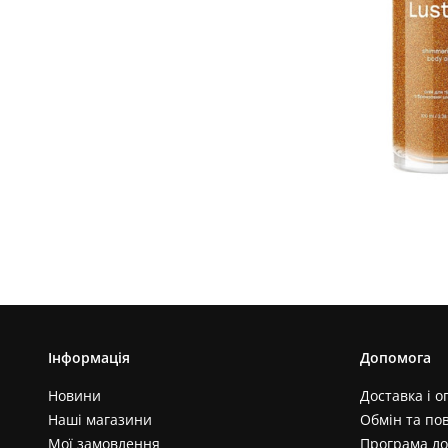
Інформація
Допомога
Новини
Доставка і о
Наші магазини
Обмін та по
Мої замовлення
Програма ло