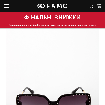
ФІНАЛЬНІ ЗНИЖКИ
Термін відправки
до 7 робочих днів, акція діє до закінчення акційних товарів